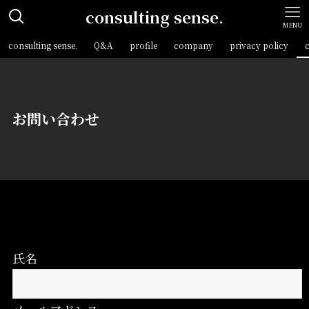
consulting sense.
MENU
consulting sense.
Q&A
profile
company
privacy policy
お問い合わせ
氏名